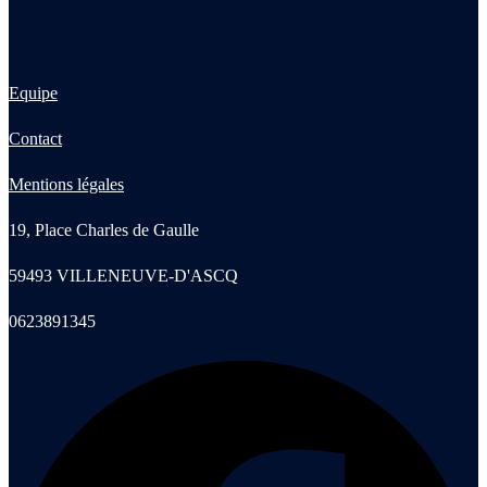
Equipe
Contact
Mentions légales
19, Place Charles de Gaulle
59493 VILLENEUVE-D'ASCQ
0623891345