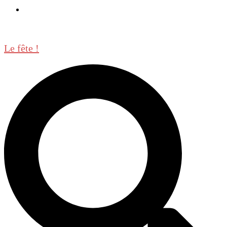
Casino en ligne belgique liste
Le fête !
Rechercher