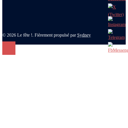
© 2026 Le fête !. Fièrement propulsé par
Sydney