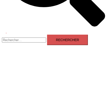
Ouvrir/fermer
Rechercher :
le
menu