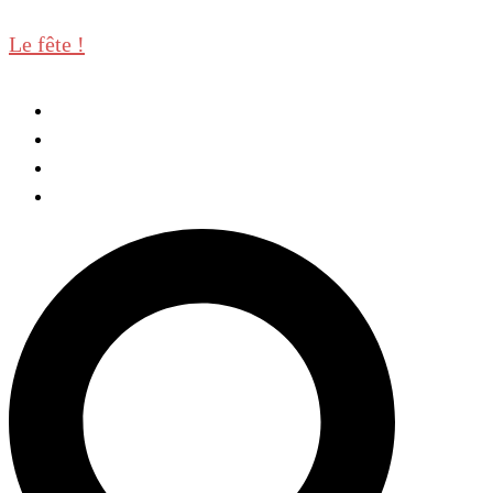
Aller
Le fête !
au
contenu
Equipe
Mentions légales
Actualités
Casino en ligne belgique liste
Rechercher