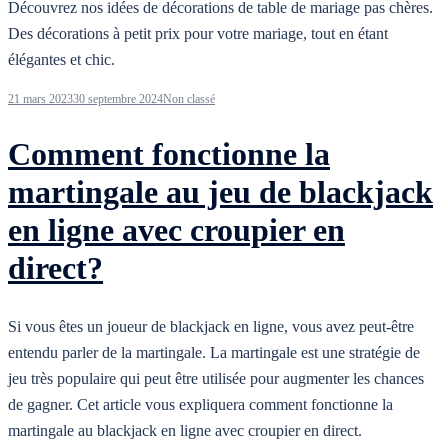
Découvrez nos idées de décorations de table de mariage pas chères.
Des décorations à petit prix pour votre mariage, tout en étant
élégantes et chic.
21 mars 2023
30 septembre 2024
Non classé
Comment fonctionne la
martingale au jeu de blackjack
en ligne avec croupier en
direct?
Si vous êtes un joueur de blackjack en ligne, vous avez peut-être
entendu parler de la martingale. La martingale est une stratégie de
jeu très populaire qui peut être utilisée pour augmenter les chances
de gagner. Cet article vous expliquera comment fonctionne la
martingale au blackjack en ligne avec croupier en direct.