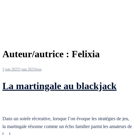
Auteur/autrice :
Felixia
5 juin 2025
5 juin 2025
Jeux
La martingale au blackjack
Dans un soirée récreative, lorsque l’on évoque les stratégies de jeu,
la martingale résonne comme un écho familier parmi les amateurs de
[…]